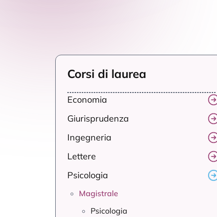
Corsi di laurea
Economia
Giurisprudenza
Ingegneria
Lettere
Psicologia
Magistrale
Psicologia
Scienze dell'esercizio fisico per il
benessere e la salute