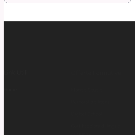
Link Utili
Offerte Formative
Home
Mondo Scuola
Percorsi abilitanti
Digital School
Certificazioni di lingua
straniera
Executive master