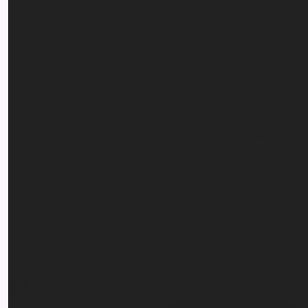
Digital School
Certificazioni di lingua
straniera
Executive master
Pubblica Amministrazione
Contatti
Resta aggiornato
081 757 6951
Inserisci il tuo indirizzo
email per restare sempre
info@istitutoparitario
aggiornato
moscati.it
Via G. Matteotti 19 -