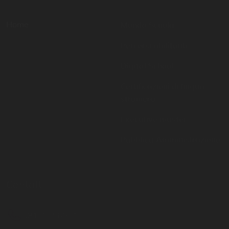
Percorsi abilitanti
Digital School
Certificazioni di lingua
straniera
Executive master
Pubblica Amministrazione
Contatti
Resta aggiornato
081 757 6951
Inserisci il tuo indirizzo
email per restare sempre
info@istitutoparitario
aggiornato