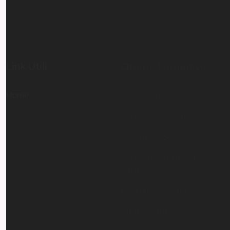
Link Utili
Offerte Formative
Home
Mondo Scuola
Percorsi abilitanti
Digital School
Certificazioni di lingua
straniera
Executive master
Pubblica Amministrazione