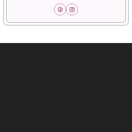
Link Utili
Offerte Formative
Home
Mondo Scuola
Percorsi abilitanti
Digital School
Certificazioni di lingua