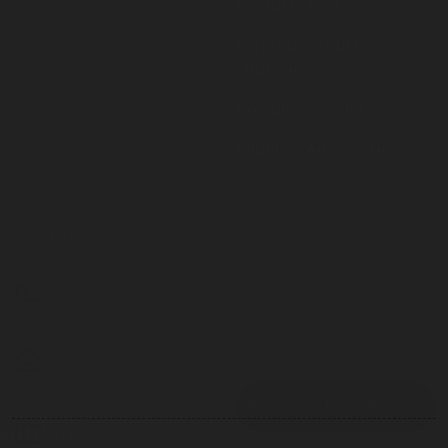
straniera
Executive master
Pubblica Amministrazione
Contatti
Resta aggiornato
081 757 6951
Inserisci il tuo indirizzo
email per restare sempre
info@istitutoparitario
aggiornato
moscati.it
Via G. Matteotti 19 -
Casoria NA