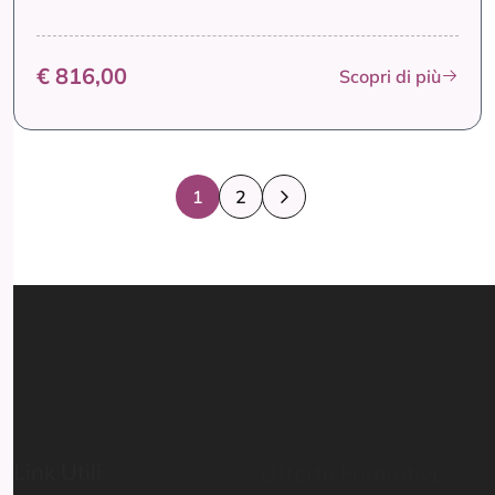
€ 816,00
Scopri di più
1
2
Link Utili
Offerte Formative
Home
Mondo Scuola
Percorsi abilitanti