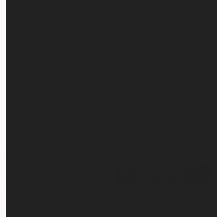
Pubblica Amministrazione
Contatti
Resta aggiornato
081 757 6951
Inserisci il tuo indirizzo
email per restare sempre
info@istitutoparitario
aggiornato
moscati.it
Via G. Matteotti 19 -
Casoria NA
Copyright © 2024
SMARTLAB Studio.
All Rights
Reserved.