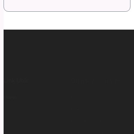
Link Utili
Offerte Formative
Home
Mondo Scuola
Percorsi abilitanti
Digital School
Certificazioni di lingua
straniera
Executive master