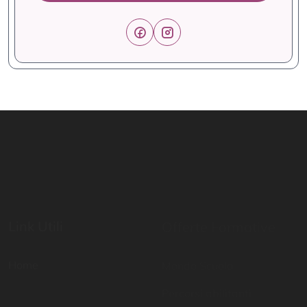
Link Utili
Offerte Formative
Home
Mondo Scuola
Percorsi abilitanti
Digital School
Certificazioni di lingua