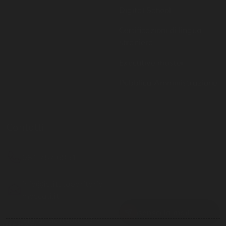
straniera
Executive master
Pubblica Amministrazione
Contatti
Resta aggiornato
081 757 6951
Inserisci il tuo indirizzo
email per restare sempre
info@istitutoparitario
aggiornato
moscati.it
Via G. Matteotti 19 -
Casoria NA