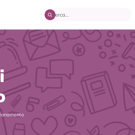
i
o
ezionamento