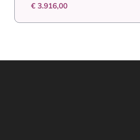
€ 3.916,00
rte Formative
Contatti
 Scuola
081 757 6951
i abilitanti
info@istitutoparitariomo