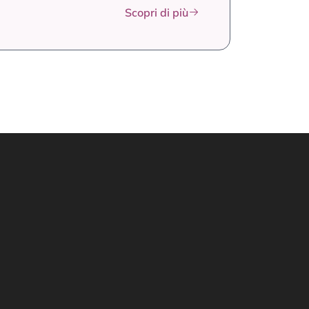
Scopri di più
Resta aggiornato
Inserisci il tuo indirizzo email per
restare sempre aggiornato
scati.i