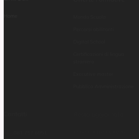
Mondo Scuola
Percorsi abilitanti
Digital School
Certificazioni di lingua
straniera
Executive master
Pubblica Amministrazione
Contatti
Resta aggiornato
081 757 6951
Inserisci il tuo indirizzo
email per restare sempre
info@istitutoparitario