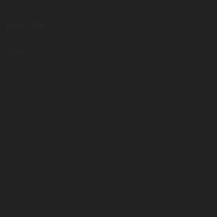
Home
Mondo Scuola
Percorsi abilitanti
Digital School
Certificazioni di lingua
straniera
Executive master
Pubblica Amministrazione
Contatti
Resta aggiornato
081 757 6951
Inserisci il tuo indirizzo