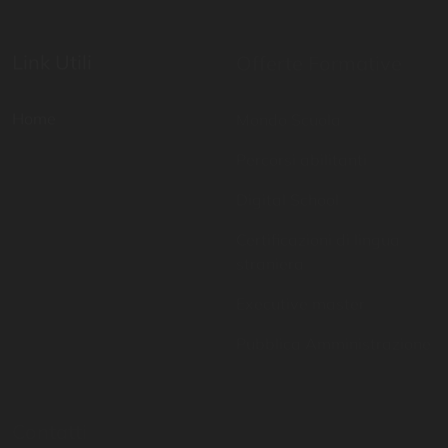
Home
Mondo Scuola
Percorsi abilitanti
Digital School
Certificazioni di lingua
straniera
Executive master
Pubblica Amministrazione
Contatti
Resta aggiornato
081 757 6951