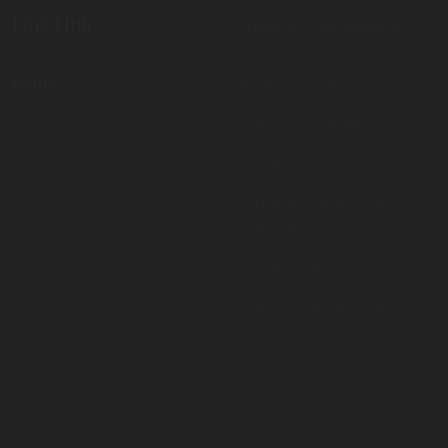
Mondo Scuola
Percorsi abilitanti
Digital School
Certificazioni di lingua
straniera
Executive master
Pubblica Amministrazione
Contatti
Resta aggiornato
081 757 6951
Inserisci il tuo indirizzo
email per restare sempre