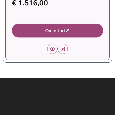
€ 1.516,00
Contattaci
Link Utili
Offerte Formative
Home