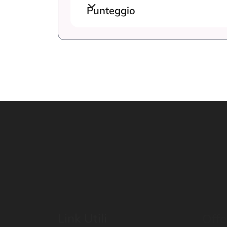
Punteggio
Link Utili
Offe
Home
Mondo
Percors