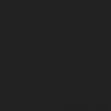
straniera
Executive master
Pubblica Amministrazione
Contatti
Resta aggiornato
081 757 6951
Inserisci il tuo indirizzo
email per restare sempre
info@istitutoparitario
aggiornato
moscati.it
Via G. Matteotti 19 -
Casoria NA