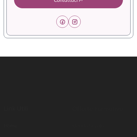
Contattaci
Link Utili
Offerte Formative
Home
Mondo Scuola
Percorsi abilitanti
Digital School
Certificazioni di lingua