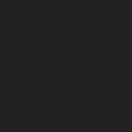
Executive master
Pubblica Amministrazione
Contatti
Resta aggiornato
081 757 6951
Inserisci il tuo indirizzo
email per restare sempre
info@istitutoparitario
aggiornato
moscati.it
Via G. Matteotti 19 -
Casoria NA