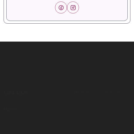
Link Utili
Offerte Formative
Home
Mondo Scuola
Percorsi abilitanti
Digital School
Certificazioni di lingua
straniera