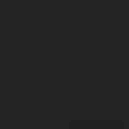
Certificazioni di lingua
straniera
Executive master
Pubblica Amministrazione
Contatti
Resta aggiornato
081 757 6951
Inserisci il tuo indirizzo
email per restare sempre
info@istitutoparitario
aggiornato
moscati.it
Via G. Matteotti 19 -
Casoria NA