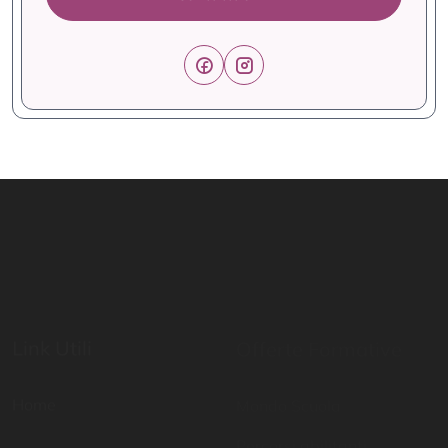
Link Utili
Offerte Formative
Home
Mondo Scuola
Percorsi abilitanti
Digital School