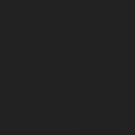
Certificazioni di lingua
straniera
Executive master
Pubblica Amministrazione
Contatti
Resta aggiornato
081 757 6951
Inserisci il tuo indirizzo
email per restare sempre
info@istitutoparitario
aggiornato
moscati.it
Via G. Matteotti 19 -
Casoria NA