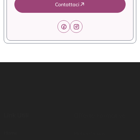
Contattaci
Link Utili
Offerte Formative
Home
Mondo Scuola
Percorsi abilitanti
Digital School