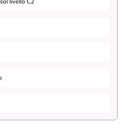
sol livello C2
e