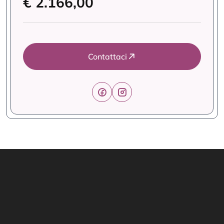
€ 2.166,00
Contattaci
Link Utili
Offerte Formative
Home