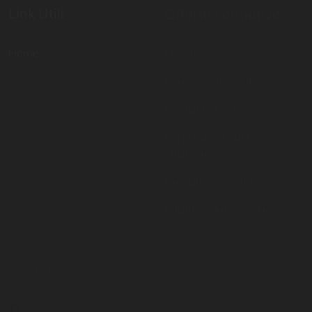
Mondo Scuola
Percorsi abilitanti
Digital School
Certificazioni di lingua
straniera
Executive master
Pubblica Amministrazione
Contatti
Resta aggiornato
081 757 6951
Inserisci il tuo indirizzo
email per restare sempre