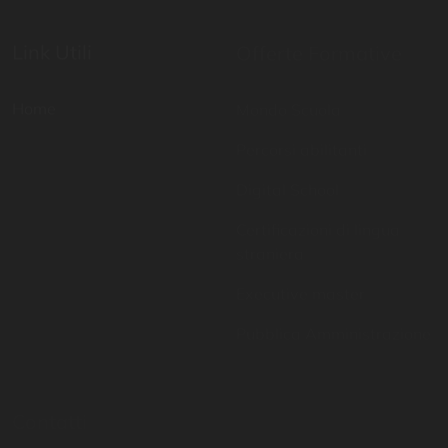
Home
Mondo Scuola
Percorsi abilitanti
Digital School
Certificazioni di lingua
straniera
Executive master
Pubblica Amministrazione
Contatti
Resta aggiornato
081 757 6951