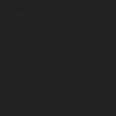
Home
Mondo Scuola
Percorsi abilitanti
Digital School
Certificazioni di lingua
straniera
Executive master
Pubblica Amministrazione
Contatti
Resta aggiornato
081 757 6951