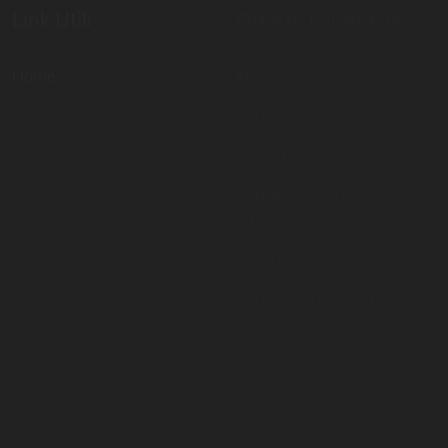
Mondo Scuola
Percorsi abilitanti
Digital School
Certificazioni di lingua
straniera
Executive master
Pubblica Amministrazione
Contatti
Resta aggiornato
081 757 6951
Inserisci il tuo indirizzo