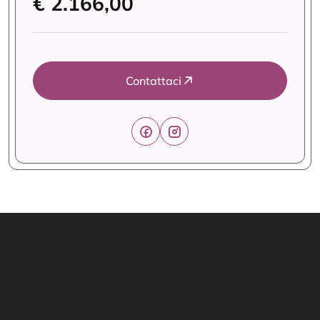
€ 2.166,00
Contattaci
Link Utili
Offerte Formative
Home