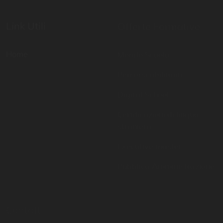
Home
Mondo Scuola
Percorsi abilitanti
Digital School
Certificazioni di lingua
straniera
Executive master
Pubblica Amministrazione
Contatti
Resta aggiornato
081 757 6951