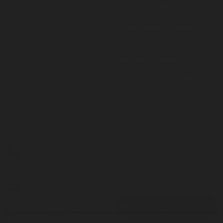
straniera
Executive master
Pubblica Amministrazione
Contatti
Resta aggiornato
081 757 6951
Inserisci il tuo indirizzo
email per restare sempre
info@istitutoparitario
aggiornato
moscati.it
Via G. Matteotti 19 -
Casoria NA