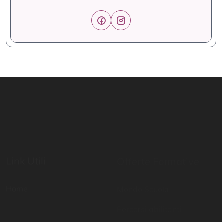
Link Utili
Offerte Formative
Home
Mondo Scuola
Percorsi abilitanti
Digital School
Certificazioni di lingua