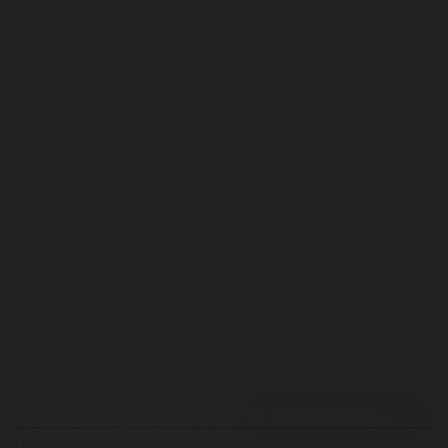
straniera
Executive master
Pubblica Amministrazione
Contatti
Resta aggiornato
081 757 6951
Inserisci il tuo indirizzo
email per restare sempre
info@istitutoparitario
aggiornato
moscati.it
Via G. Matteotti 19 -
Casoria NA