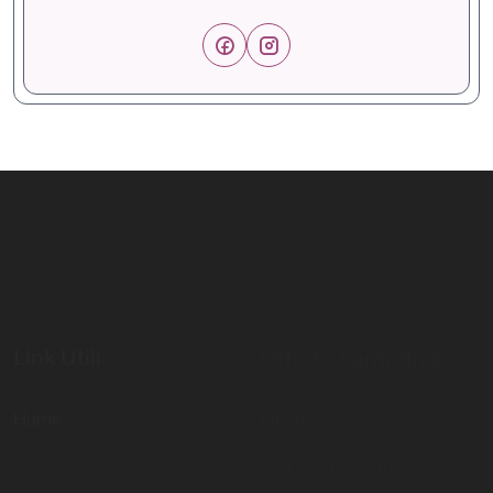
Link Utili
Offerte Formative
Home
Mondo Scuola
Percorsi abilitanti
Digital School
Certificazioni di lingua