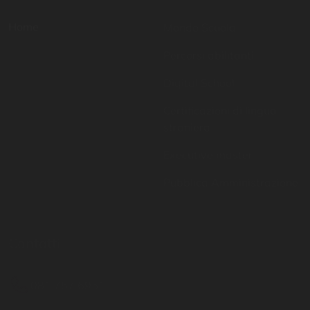
Percorsi abilitanti
Digital School
Certificazioni di lingua
straniera
Executive master
Pubblica Amministrazione
Contatti
Resta aggiornato
081 757 6951
Inserisci il tuo indirizzo
email per restare sempre
info@istitutoparitario
aggiornato
moscati.it