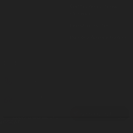
Executive master
Pubblica Amministrazione
Contatti
Resta aggiornato
081 757 6951
Inserisci il tuo indirizzo
email per restare sempre
info@istitutoparitario
aggiornato
moscati.it
Via G. Matteotti 19 -
Casoria NA
Copyright © 2024
SMARTLAB Studio.
All Rights