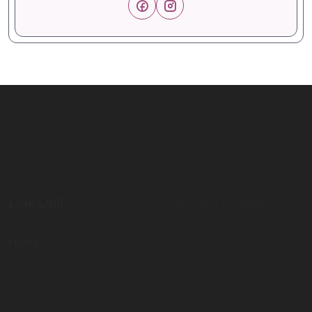
Link Utili
Offerte Formative
Home
Mondo Scuola
Percorsi abilitanti
Digital School
Certificazioni di lingua
straniera