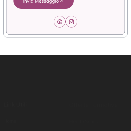
Invia Messaggio
Link Utili
Offerte Formative
Home
Mondo Scuola
Percorsi abilitanti
Digital School