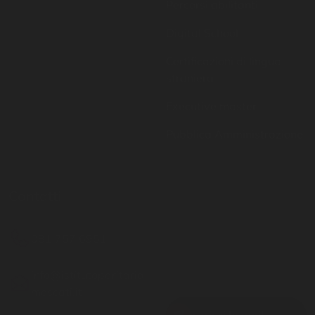
Certificazioni di lingua
straniera
Executive master
Pubblica Amministrazione
Contatti
Resta aggiornato
081 757 6951
Inserisci il tuo indirizzo
email per restare sempre
info@istitutoparitario
aggiornato
moscati.it
Via G. Matteotti 19 -
Casoria NA