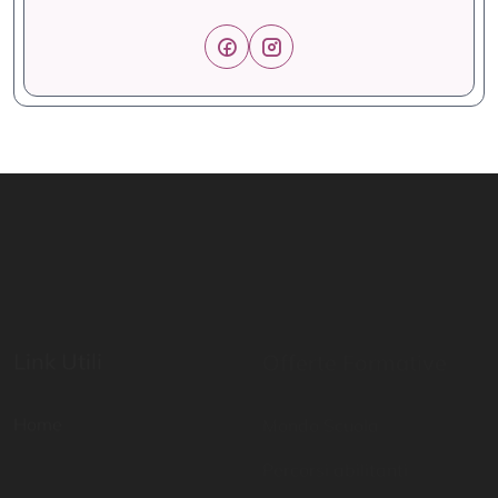
Link Utili
Offerte Formative
Home
Mondo Scuola
Percorsi abilitanti
Digital School
Certificazioni di lingua