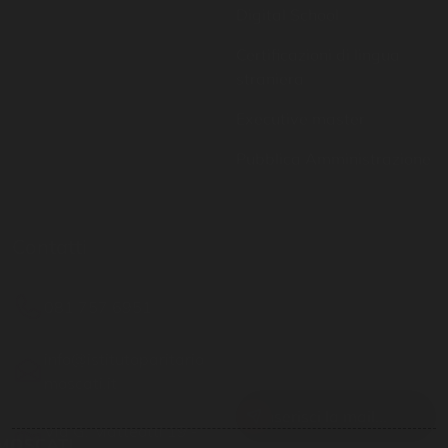
straniera
Executive master
Pubblica Amministrazione
Contatti
Resta aggiornato
081 757 6951
Inserisci il tuo indirizzo
email per restare sempre
info@istitutoparitario
aggiornato
moscati.it
Via G. Matteotti 19 -
Casoria NA