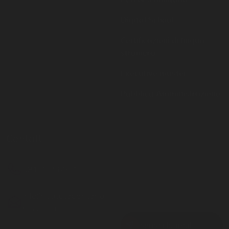
Certificazioni di lingua
straniera
Executive master
Pubblica Amministrazione
Contatti
Resta aggiornato
081 757 6951
Inserisci il tuo indirizzo
email per restare sempre
info@istitutoparitario
aggiornato
moscati.it
Via G. Matteotti 19 -
Casoria NA