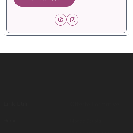
Link Utili
Offerte Formative
Home
Mondo Scuola
Percorsi abilitanti
Digital School