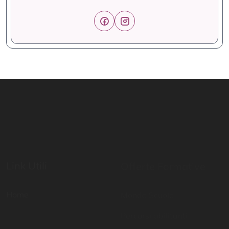
Link Utili
Offerte Formative
Home
Mondo Scuola
Percorsi abilitanti
Digital School
Certificazioni di lingua