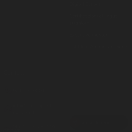
straniera
Executive master
Pubblica Amministrazione
Contatti
Resta aggiornato
081 757 6951
Inserisci il tuo indirizzo
email per restare sempre
info@istitutoparitario
aggiornato
moscati.it
Via G. Matteotti 19 -
Casoria NA