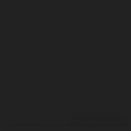
straniera
Executive master
Pubblica Amministrazione
Contatti
Resta aggiornato
081 757 6951
Inserisci il tuo indirizzo
email per restare sempre
info@istitutoparitario
aggiornato
moscati.it
Via G. Matteotti 19 -
Casoria NA