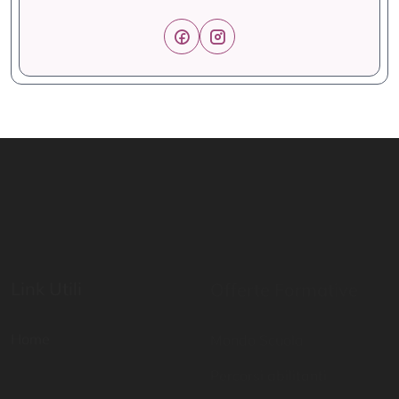
Link Utili
Offerte Formative
Home
Mondo Scuola
Percorsi abilitanti
Digital School
Certificazioni di lingua